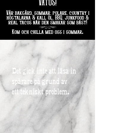
VATOS!
Vår bakgård, sommar, polare, country i
högtalarna & kall öl, BBQ, junkfood &
real tacos när den smakar som bäst!
hg
.
Kom och chilla med oss i sommar
Det gick inte att läsa in
spårare på grund av
ett tekniskt problem.