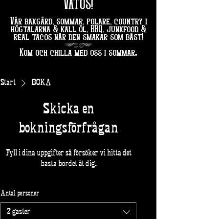
VATOS!
Vår bakgård, sommar, polare, country i
högtalarna & kall öl, BBQ, junkfood &
real tacos när den smakar som bäst!
hg
.
Kom och chilla med oss i sommar
Start
BOKA
Skicka en
bokningsförfrågan
Fyll i dina uppgifter så försöker vi hitta det
bästa bordet åt dig.
Antal personer
2 gäster