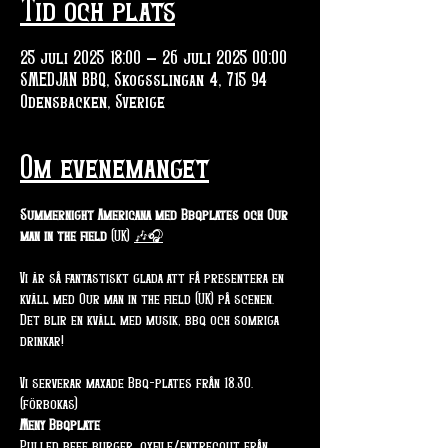
Tid och plats
25 juli 2025 18:00 – 26 juli 2025 00:00
SMEDJAN BBQ, Skogsslingan 4, 715 94
Odensbacken, Sverige
Om evenemanget
Summernight Americana med Bbqplates och Our 
man in the field
 (UK) 
🎶🎧
Vi är så fantastiskt glada att få presentera en 
kväll med Our man in the field (UK) på scenen. 
Det blir en kväll med musik, bbq och somriga 
drinkar!
Vi serverar maxade Bbq-plates från 18.30. 
(förbokas)
Meny Bbqplate
Pulled beef burger, oxfile/entrecout från 