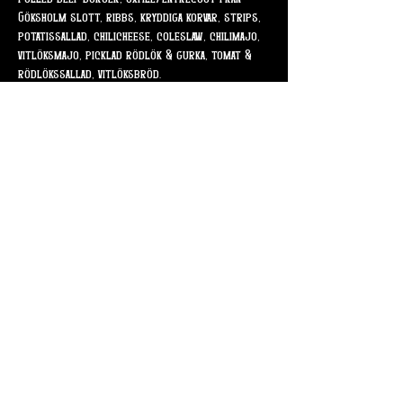
Göksholm slott, ribbs, kryddiga korvar, strips, 
potatissallad, chilicheese, coleslaw, chilimajo, 
vitlöksmajo, picklad rödlök & gurka, tomat & 
rödlökssallad, vitlöksbröd.
Vegetariska alternativ finns.
Under kvällen finns också Smedjans burgare att 
käka. (från ca 20)
I baren finns somriga drinkar & goda öl mm.
Visa mer
Dela detta evenemang