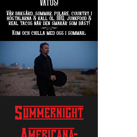
VATOS!
Vår bakgård, sommar, polare, country i
högtalarna & kall öl, BBQ, junkfood &
real tacos när den smakar som bäst!
hg
.
Kom och chilla med oss i sommar
Summernight
Americana-