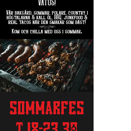
VATOS!
Vår bakgård, sommar, polare, country i
högtalarna & kall öl, BBQ, junkfood &
real tacos när den smakar som bäst!
hg
.
Kom och chilla med oss i sommar
SOMMARFES
T 18-23.30