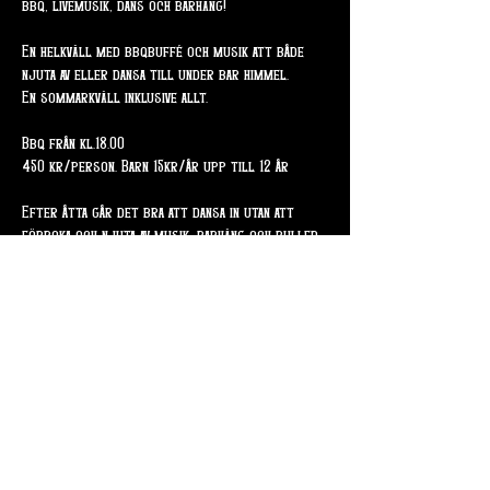
bbq, livemusik, dans och barhäng!
En helkväll med bbqbuffé och musik att både 
njuta av eller dansa till under bar himmel.
En sommarkväll inklusive allt.
Bbq från kl.18.00
450 kr/person. Barn 15kr/år upp till 12 år
Efter åtta går det bra att dansa in utan att 
förboka och njuta av musik, barhäng och pulled 
beef burger. 
Dela detta evenemang