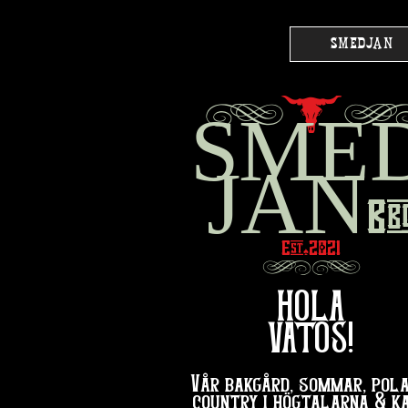
SMEDJAN
g
l
SME
JAN
Bb
Est
2021
♠︎
hg
HOLA
VATOS!
Vår bakgård, sommar, pola
country i högtalarna & k