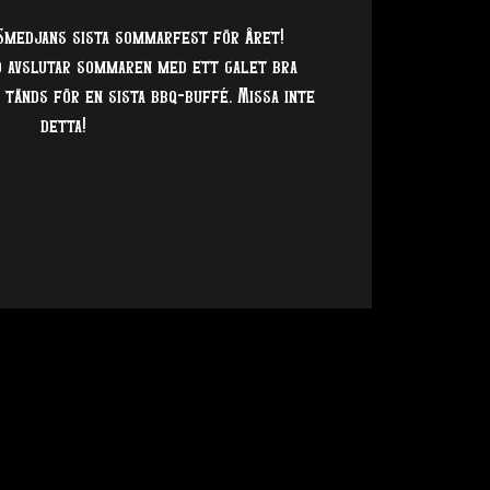
Smedjans sista sommarfest för året!
d avslutar sommaren med ett galet bra
 tänds för en sista bbq-buffé. Missa inte
detta!