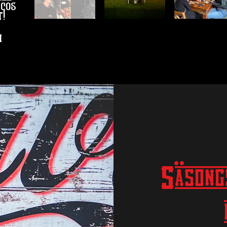
acos
!
i
Säsongs