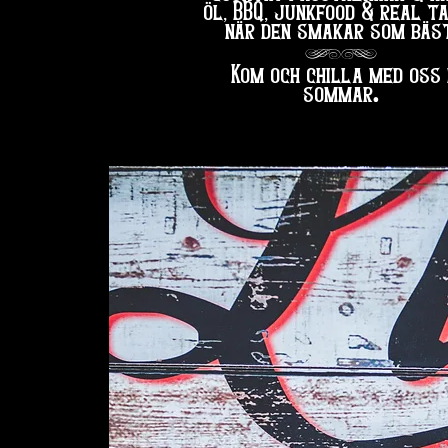
öl, BBQ, junkfood & real t
när den smakar som bäst
hg
Kom och chilla med oss 
.
sommar