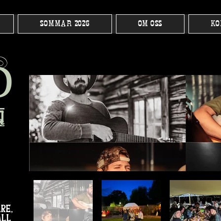
SOMMAR 2026
OM OSS
KO
h
D
q
re,
all