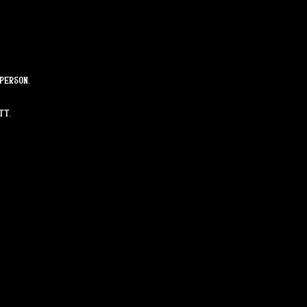
/person. 
tt.