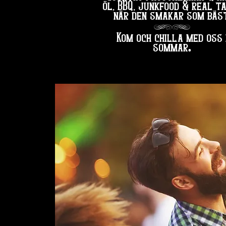
öl, BBQ, junkfood & real t
när den smakar som bäst
hg
Kom och chilla med oss 
.
sommar