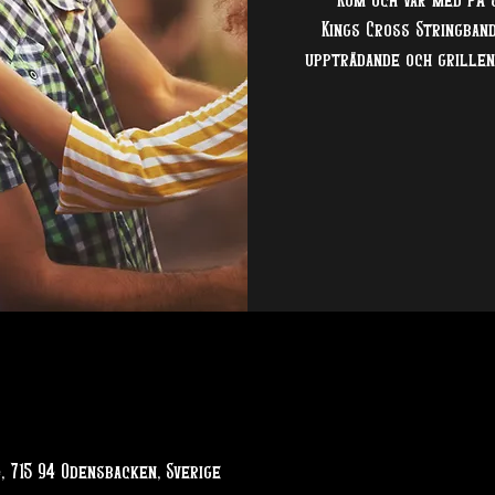
Kom och var med på 
Kings Cross Stringban
uppträdande och grillen
, 715 94 Odensbacken, Sverige