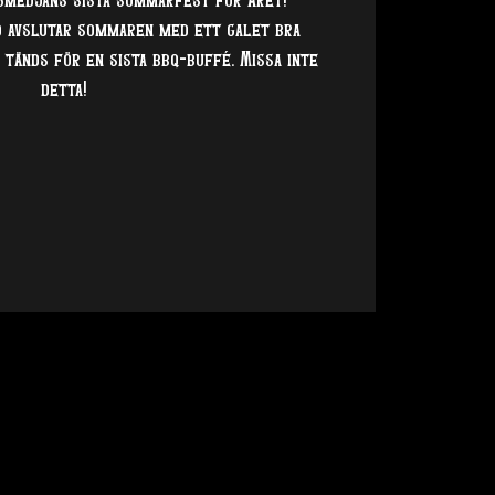
Smedjans sista sommarfest för året!
d avslutar sommaren med ett galet bra
 tänds för en sista bbq-buffé. Missa inte
detta!