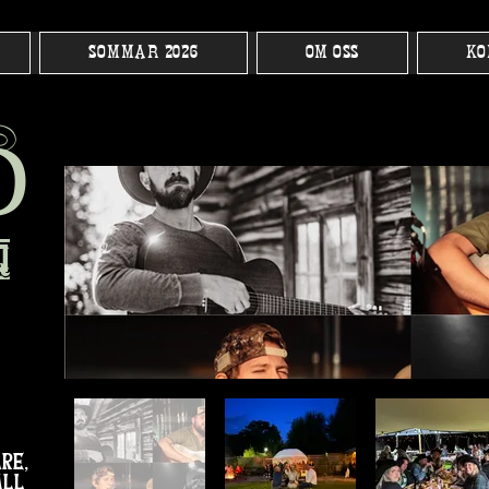
SOMMAR 2026
OM OSS
KO
h
D
q
re,
all