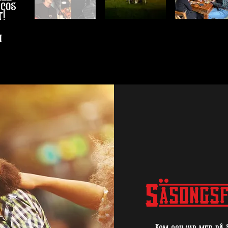
acos
!
i
Säsongsf