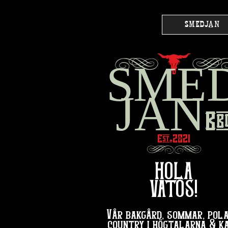
SMEDJAN
g
l
SME
JAN
Bb
Est
2021
♠︎
hg
HOLA
VATOS!
Vår bakgård, sommar, pola
country i högtalarna & k