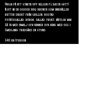
Passa på att starta upp helgen pả bästa sätt!
Njut av en gooood bbq-brunch som innehåller 
rätter direkt från grillen, rostad 
potatissallad, röror, sallad, frukt, våfflor mm. 
Så ta med familj och vänner och häng med oss i 
Smedjans trädgård en stund.
340 kr/person.
Barn upp till 13år / 15 kr per ảr.
Dela detta evenemang