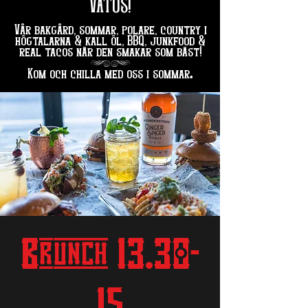
VATOS!
Vår bakgård, sommar, polare, country i
högtalarna & kall öl, BBQ, junkfood &
real tacos när den smakar som bäst!
hg
.
Kom och chilla med oss i sommar
Brunch 13.30-
15