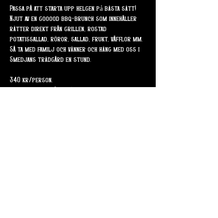
Passa på att starta upp helgen pả bästa sätt!
Njut av en gooood bbq-brunch som innehåller 
rätter direkt från grillen, rostad 
potatissallad, röror, sallad, frukt, våfflor mm. 
Så ta med familj och vänner och häng med oss i 
Smedjans trädgård en stund.
340 kr/person.
Barn upp till 13år / 15 kr per ảr.
Dela detta evenemang