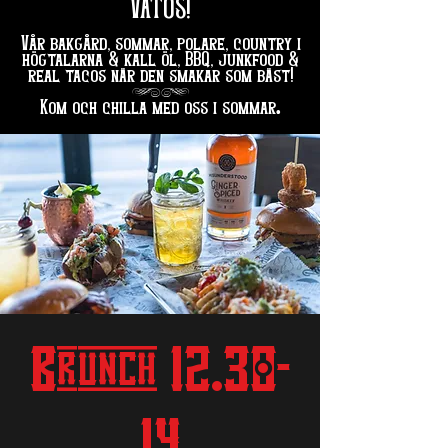
VATOS!
Vår bakgård, sommar, polare, country i
högtalarna & kall öl, BBQ, junkfood &
real tacos när den smakar som bäst!
hg
.
Kom och chilla med oss i sommar
Brunch 12.30-
14