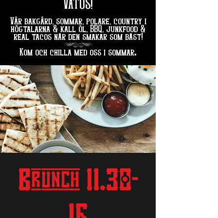
VATOS!
Vår bakgård, sommar, polare, country i
högtalarna & kall öl, BBQ, junkfood &
real tacos när den smakar som bäst!
hg
.
Kom och chilla med oss i sommar
Brunch 11.30-
16