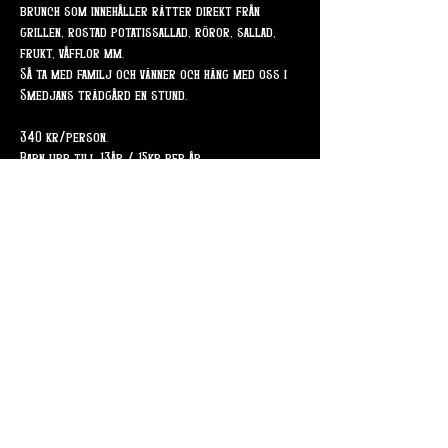
brunch som innehåller rätter direkt från 
grillen, rostad potatissallad, röror, sallad, 
frukt, våfflor mm.
Så ta med familj och vänner och häng med oss i 
Smedjans trädgård en stund.
340 kr/person.
Barn upp till 13år / 15kr per år.
Dela detta evenemang