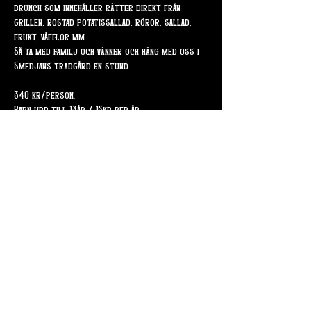
brunch som innehåller rätter direkt från 
grillen, rostad potatissallad, röror, sallad, 
frukt, våfflor mm.
Så ta med familj och vänner och häng med oss i 
Smedjans trädgård en stund.
340 kr/person.
Barn upp till 13år / 15kr per år.
Dela detta evenemang