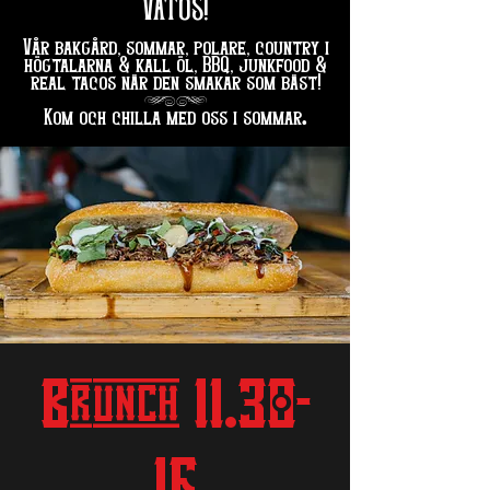
VATOS!
Vår bakgård, sommar, polare, country i
högtalarna & kall öl, BBQ, junkfood &
real tacos när den smakar som bäst!
hg
.
Kom och chilla med oss i sommar
Brunch 11.30-
16