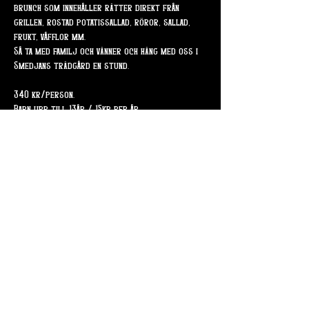
brunch som innehåller rätter direkt från 
grillen, rostad potatissallad, röror, sallad, 
frukt, våfflor mm.
Så ta med familj och vänner och häng med oss i 
Smedjans trädgård en stund.
340 kr/person.
Barn upp till 13år / 15kr per år.
Dela detta evenemang