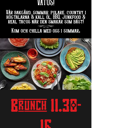
VATOS!
Vår bakgård, sommar, polare, country i
högtalarna & kall öl, BBQ, junkfood &
real tacos när den smakar som bäst!
hg
.
Kom och chilla med oss i sommar
Brunch 11.30-
16