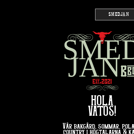
SMEDJAN
g
l
SME
JAN
Bb
Est
2021
♠︎
hg
HOLA
VATOS!
Vår bakgård, sommar, pola
country i högtalarna & k