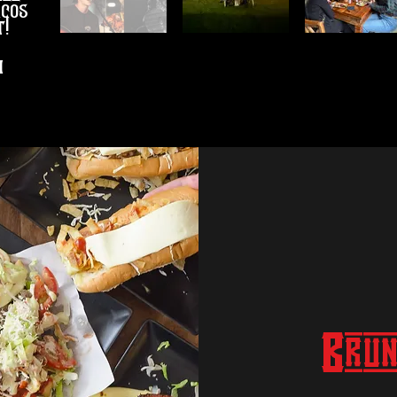
acos
!
i
Brun