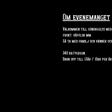
Om evenemanget
Välkommen till söndagslyx med 
frukt, våfflor mm.
Så ta med familj och vänner oc
340 kr/person.
Barn upp till 13år / 15kr per år