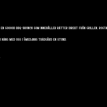
en gooood bbq-brunch som innehåller rätter direkt från grillen, rostad
h häng med oss i Smedjans trädgård en stund.
.