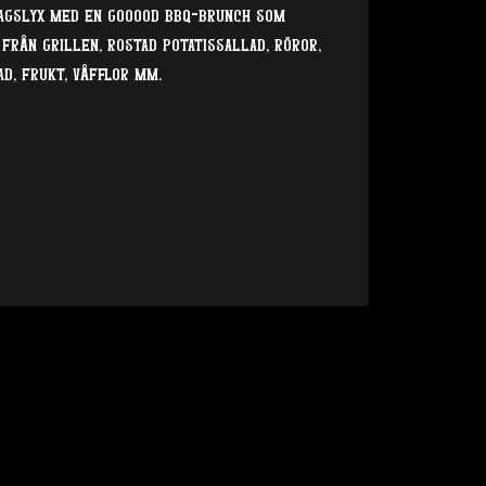
agslyx med en gooood bbq-brunch som
från grillen, rostad potatissallad, röror,
ad, frukt, våfflor mm.