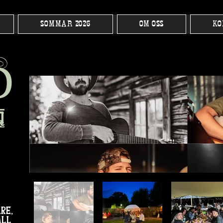
SOMMAR 2026
OM OSS
KO
h
D
q
re,
all