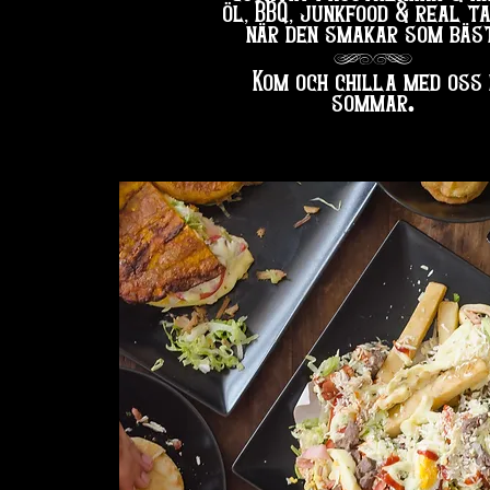
öl, BBQ, junkfood & real t
när den smakar som bäst
hg
Kom och chilla med oss 
.
sommar