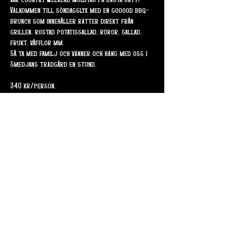
Vår country weekend avslutas på bästa sätt!
Välkommen till söndagslyx med en gooood bbq-
brunch som innehåller rätter direkt från 
grillen, rostad potatissallad, röror, sallad, 
frukt, våfflor mm.
Så ta med familj och vänner och häng med oss i 
Smedjans trädgård en stund.
340 kr/person.
Barn upp till 13år / 15kr per år.
Dela detta evenemang