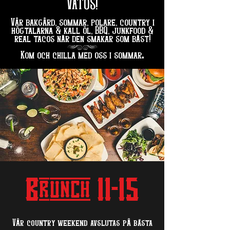
VATOS!
Vår bakgård, sommar, polare, country i
högtalarna & kall öl, BBQ, junkfood &
real tacos när den smakar som bäst!
hg
.
Kom och chilla med oss i sommar
Brunch 11-15
Vår country weekend avslutas på bästa