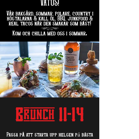
VATOS!
Vår bakgård, sommar, polare, country i
högtalarna & kall öl, BBQ, junkfood &
real tacos när den smakar som bäst!
hg
.
Kom och chilla med oss i sommar
Brunch 11-14
Passa på att starta upp helgen pả bästa