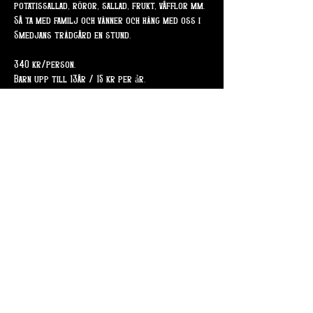
potatissallad, röror, sallad, frukt, våfflor mm. 
Så ta med familj och vänner och häng med oss i 
Smedjans trädgård en stund.
340 kr/person.
Barn upp till 13år / 15 kr per ảr.
Dela detta evenemang
Skogsslingan 4