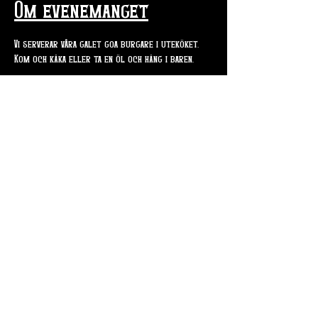
Om evenemanget
Vi serverar våra galet goa burgare i uteköket. 
Kom och käka eller ta en öl och häng i baren. 
Dela detta evenemang
Skogsslingan 4
715 94 Odensbacken