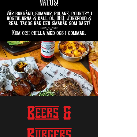
VATOS!
Vår bakgård, sommar, polare, country i
högtalarna & kall öl, BBQ, junkfood &
real tacos när den smakar som bäst!
hg
.
Kom och chilla med oss i sommar
Beers &
Burgers