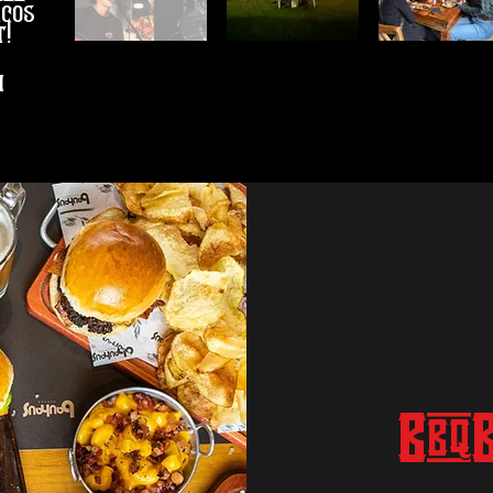
acos
!
i
BbqB