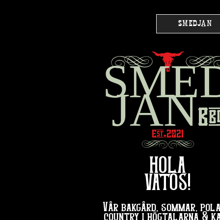
SMEDJAN
g
l
SME
JAN
Bb
Est
2021
♠︎
hg
HOLA
VATOS!
Vår bakgård, sommar, pola
country i högtalarna & k