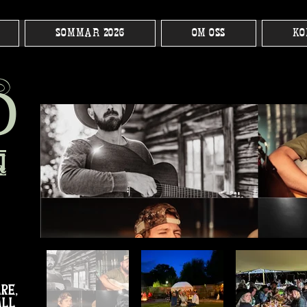
SOMMAR 2026
OM OSS
KO
h
D
q
re,
all