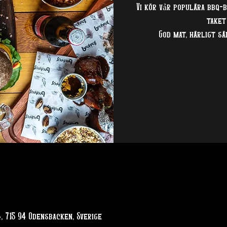
Vi kör vảr populära bbq-
taket
God mat, härligt s
, 715 94 Odensbacken, Sverige