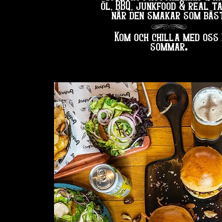
öl, BBQ, junkfood & real t
när den smakar som bäst
hg
Kom och chilla med oss 
.
sommar