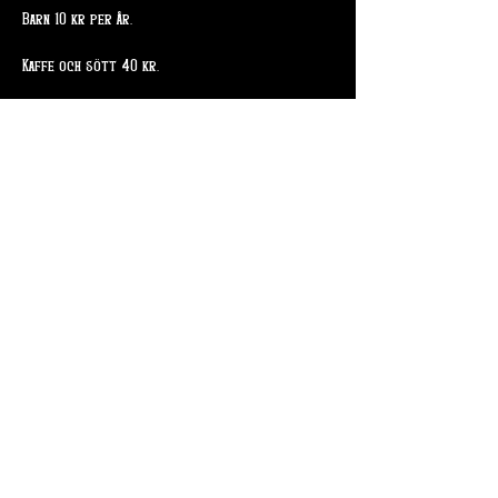
Barn 10 kr per år. 
Kaffe och sött 40 kr. 
Dela detta evenemang
Skogsslingan 4
715 94 Odensbacken