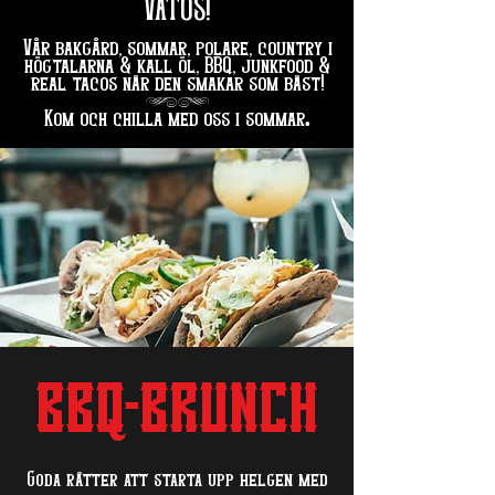
VATOS!
Vår bakgård, sommar, polare, country i
högtalarna & kall öl, BBQ, junkfood &
real tacos när den smakar som bäst!
hg
.
Kom och chilla med oss i sommar
BBQ-BRUNCH
Goda rätter att starta upp helgen med