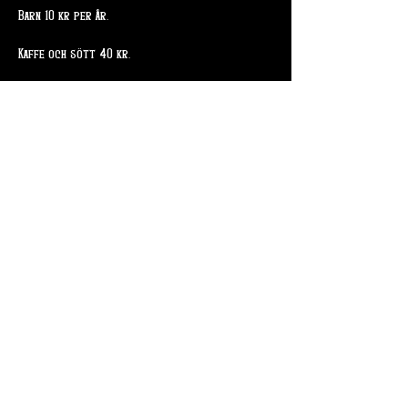
Barn 10 kr per år. 
Kaffe och sött 40 kr. 
Dela detta evenemang
Skogsslingan 4
715 94 Odensbacken