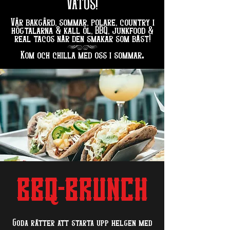
VATOS!
Vår bakgård, sommar, polare, country i
högtalarna & kall öl, BBQ, junkfood &
real tacos när den smakar som bäst!
hg
.
Kom och chilla med oss i sommar
BBQ-BRUNCH
Goda rätter att starta upp helgen med