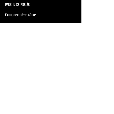
Barn 10 kr per år. 
Kaffe och sött 40 kr. 
Dela detta evenemang
Skogsslingan 4
715 94 Odensbacken