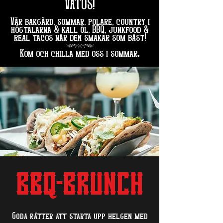
VATOS!
Vår bakgård, sommar, polare, country i
högtalarna & kall öl, BBQ, junkfood &
real tacos när den smakar som bäst!
hg
.
Kom och chilla med oss i sommar
BBQ-BRUNCH
Goda rätter att starta upp helgen med