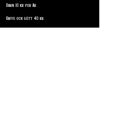
Barn 10 kr per år. 
Kaffe och sött 40 kr. 
Dela detta evenemang
Skogsslingan 4
715 94 Odensbacken