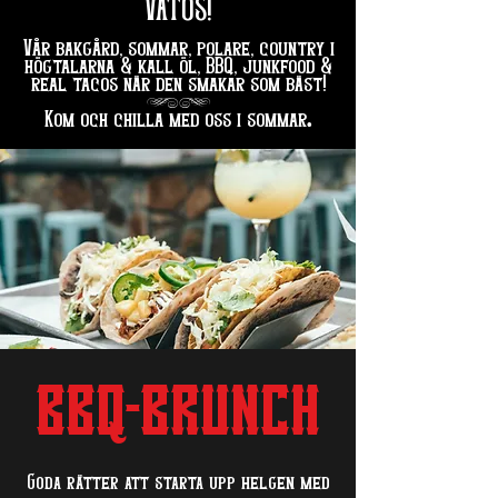
VATOS!
Vår bakgård, sommar, polare, country i
högtalarna & kall öl, BBQ, junkfood &
real tacos när den smakar som bäst!
hg
.
Kom och chilla med oss i sommar
BBQ-BRUNCH
Goda rätter att starta upp helgen med