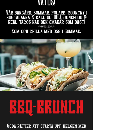
VATOS!
Vår bakgård, sommar, polare, country i
högtalarna & kall öl, BBQ, junkfood &
real tacos när den smakar som bäst!
hg
.
Kom och chilla med oss i sommar
BBQ-BRUNCH
Goda rätter att starta upp helgen med