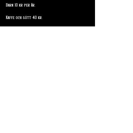
Barn 10 kr per år. 
Kaffe och sött 40 kr. 
Dela detta evenemang
Skogsslingan 4
715 94 Odensbacken