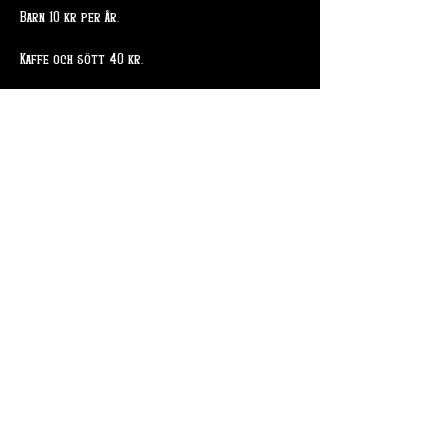
Barn 10 kr per år. 
Kaffe och sött 40 kr. 
Dela detta evenemang
Skogsslingan 4
715 94 Odensbacken